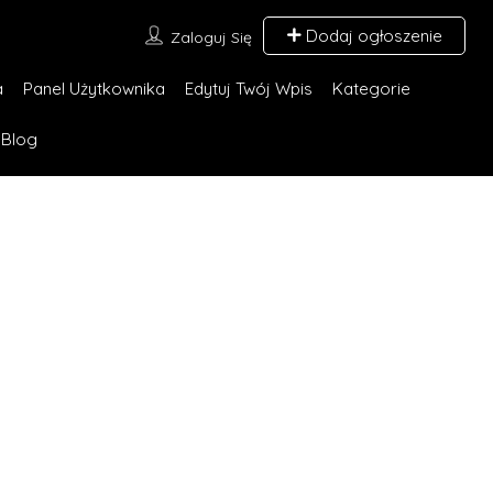
Dodaj ogłoszenie
Zaloguj Się
a
Panel Użytkownika
Edytuj Twój Wpis
Kategorie
Blog