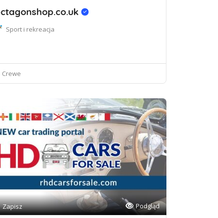
ctagonshop.co.uk
Sport i rekreacja
Crewe
Podgląd
Zapisz