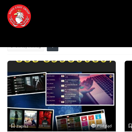
Wyniki Dla
Wielka Brytania
Wpisy
W pobliżu
Cena
Otwarte
Najlepsze d
Sortuj według
Podgląd
Zapisz