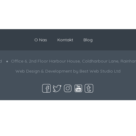
O Nas
Kontakt
Blog
d
Office 6, 2nd Floor Harbour House, Coldharbour Lane, Rainha
Web Design & Development by
Best Web Studio Ltd