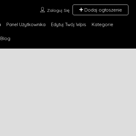
Dodaj ogłoszenie
Zaloguj Się
a
Panel Użytkownika
Edytuj Twój Wpis
Kategorie
Blog