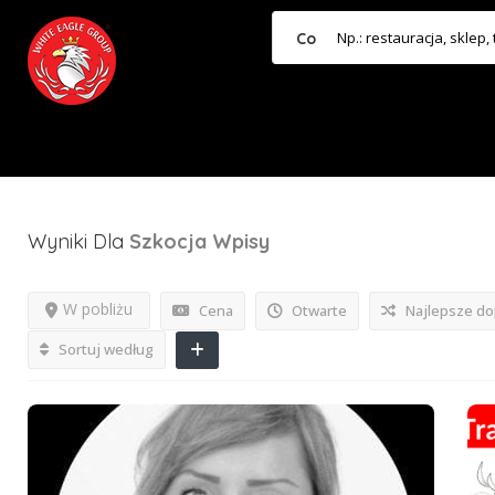
Co
Wyniki Dla
Szkocja
Wpisy
W pobliżu
Cena
Otwarte
Najlepsze d
Sortuj według