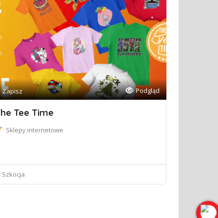
Podgląd
Zapisz
he Tee Time
Sklepy internetowe
Szkocja