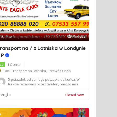
Podgląd
Zapisz
ransport na / z Lotniska w Londynie
 P
1 Ocena
5.0
Taxi, Transport na Lotniska, Przewóz Osób
5 gwiazdek od samego początku do końca. W
trakcie rezerwacji przez telefon, bardzo miła
Pani...
Anglia
Closed Now