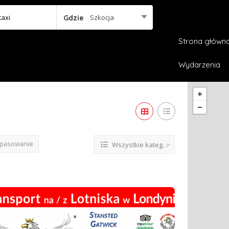
Szkocja
Gdzie
Strona główn
Wydarzenia
opasowanie
Wszystkie kategorie