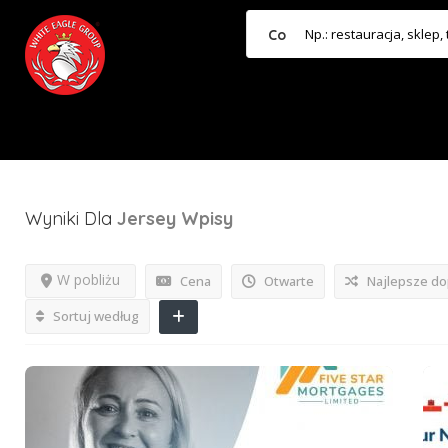
Co
Wyniki Dla
Jersey
Wpisy
W pobliżu
Cena
Otwarte
Najlepsze d
Sortuj według