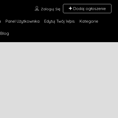
Dodaj ogłoszenie
Zaloguj Się
a
Panel Użytkownika
Edytuj Twój Wpis
Kategorie
Blog