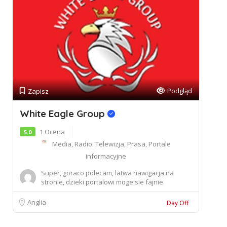
Podgląd
Zapisz
White Eagle Group
1 Ocena
5.0
Media, Radio. Telewizja, Prasa, Portale
informacyjne
Super, goraco polecam, latwa nawigacja na
stronie, dzieki portalowi moge sie fajnie
reklamowac ...
Anglia
Day Off