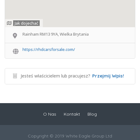
Jak dojechać
Rainham RM13 9YA, Wielka Brytania
https://rhdcarsforsale.com/
Jesteś właścicielem lub pracujesz?
Przejmij Wpis!
O Nas
Kontakt
Blog
Copyright © 2019 White Eagle Group Ltd