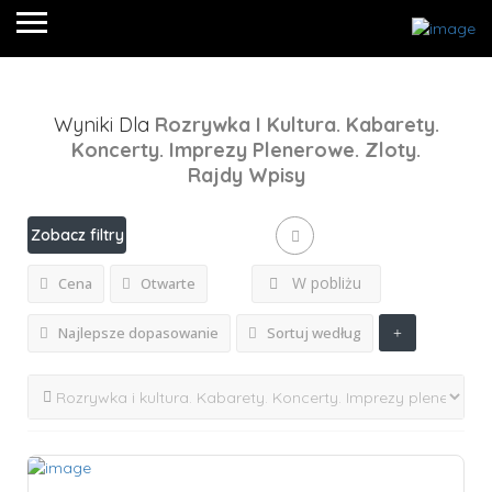
Wyniki Dla
Rozrywka I Kultura. Kabarety.
Koncerty. Imprezy Plenerowe. Zloty.
Rajdy
Wpisy
Zobacz filtry
W pobliżu
Cena
Otwarte
Najlepsze dopasowanie
Sortuj według