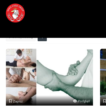
Wyniki Dla
Przychodnie Lekarskie, Lekarze, Rehab
W pobliżu
Cena
Otwarte
Najlepsze d
Sortuj według
Podgląd
Zapisz