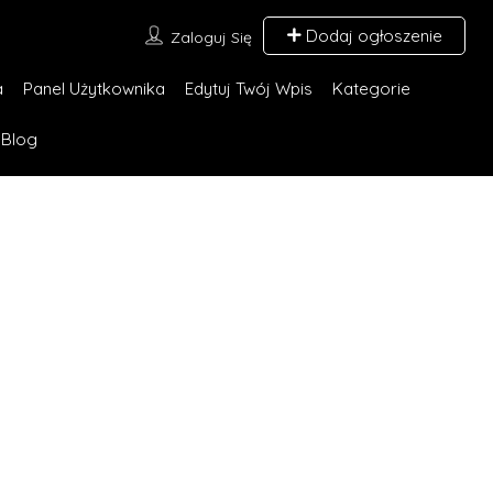
Dodaj ogłoszenie
Zaloguj Się
a
Panel Użytkownika
Edytuj Twój Wpis
Kategorie
Blog