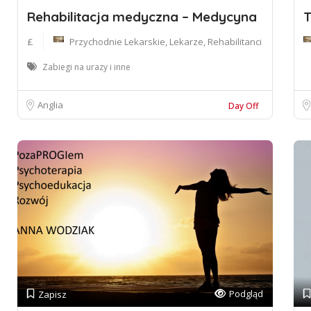
Rehabilitacja medyczna – Medycyna
T
£
Przychodnie Lekarskie, Lekarze, Rehabilitanci
Zabiegi na urazy i inne
Anglia
Day Off
Podgląd
Zapisz