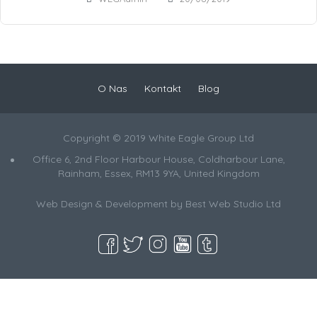
O Nas
Kontakt
Blog
Copyright © 2019 White Eagle Group Ltd
Office 6, 2nd Floor Harbour House, Coldharbour Lane,
Rainham, Essex, RM13 9YA, United Kingdom
Web Design & Development by
Best Web Studio Ltd