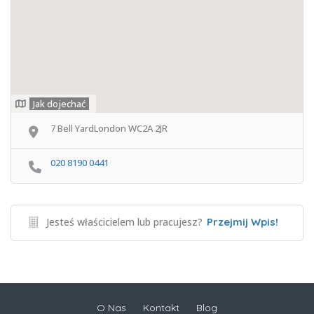
Jak dojechać
7 Bell YardLondon WC2A 2JR
020 8190 0441
Jesteś właścicielem lub pracujesz?
Przejmij Wpis!
O Nas
Kontakt
Blog