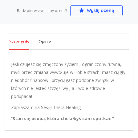
Wyślij ocenę
Bądź pierwszym, aby ocenić!
Szczegóły
Opinie
Jeśli czujesz się zmęczony życiem , ograniczony rutyna,
myśl przed zmiana wywołuje w Tobie strach, masz ciągły
niedobór finansów i przyciągasz podobne związki w
których nie jesteś szczęśliwy , a Twoje zdrowie
podupada!
Zapraszam na Sesję Theta Healing.
“
Stan się osobą, która chciałbyś sam spotkać “