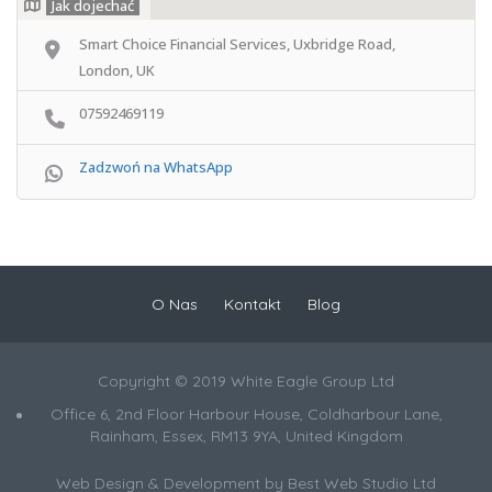
Jak dojechać
Smart Choice Financial Services, Uxbridge Road,
London, UK
07592469119
Zadzwoń na WhatsApp
O Nas
Kontakt
Blog
Copyright © 2019 White Eagle Group Ltd
Office 6, 2nd Floor Harbour House, Coldharbour Lane,
Rainham, Essex, RM13 9YA, United Kingdom
Web Design & Development by
Best Web Studio Ltd