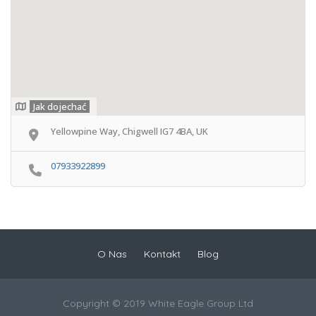
Jak dojechać
Yellowpine Way, Chigwell IG7 4BA, UK
07933922899
O Nas
Kontakt
Blog
Copyright © 2019 White Eagle Group Ltd