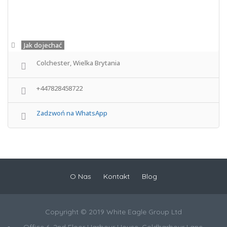
Jak dojechać
Colchester, Wielka Brytania
+447828458722
Zadzwoń na WhatsApp
O Nas
Kontakt
Blog
Copyright © 2019 White Eagle Group Ltd
Office 6, 2nd Floor Harbour House, Coldharbour Lane,