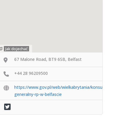
Jak dojechać
67 Malone Road, BT9 6SB, Belfast
+44 28 96209500
https://www.gov.pl/web/wielkabrytania/konsulat-
generalny-rp-w-belfascie