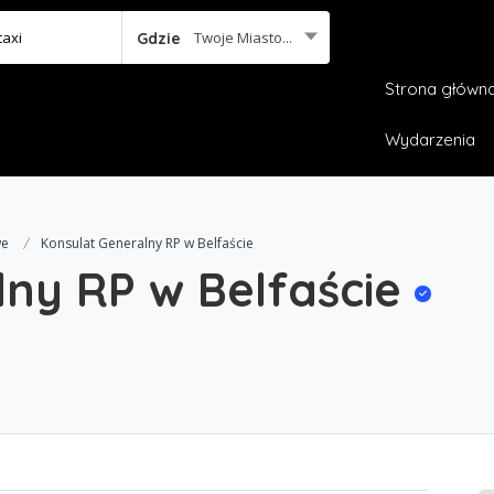
Twoje Miasto...
Gdzie
Strona główn
Wydarzenia
we
Konsulat Generalny RP w Belfaście
lny RP w Belfaście