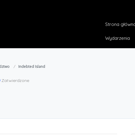
Strona główn
Wydarzenia
adztwo
Indebted Island
Zatwierdzone