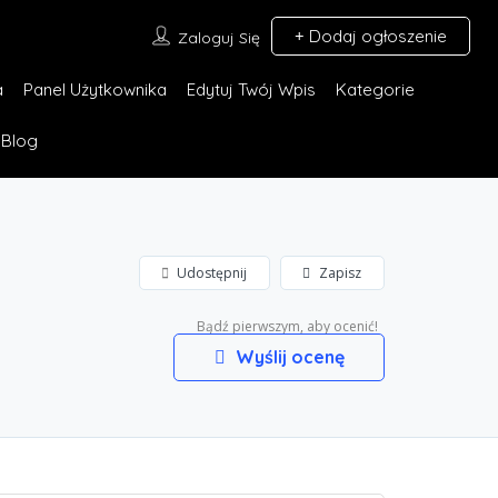
Dodaj ogłoszenie
Zaloguj Się
a
Panel Użytkownika
Edytuj Twój Wpis
Kategorie
Blog
Udostępnij
Zapisz
Bądź pierwszym, aby ocenić!
Wyślij ocenę