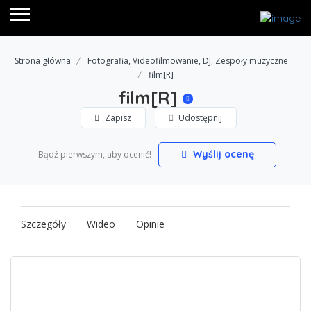
Strona główna
Fotografia, Videofilmowanie, DJ, Zespoły muzyczne
film[R]
film[R]
Zapisz
Udostępnij
Wyślij ocenę
Bądź pierwszym, aby ocenić!
Szczegóły
Wideo
Opinie