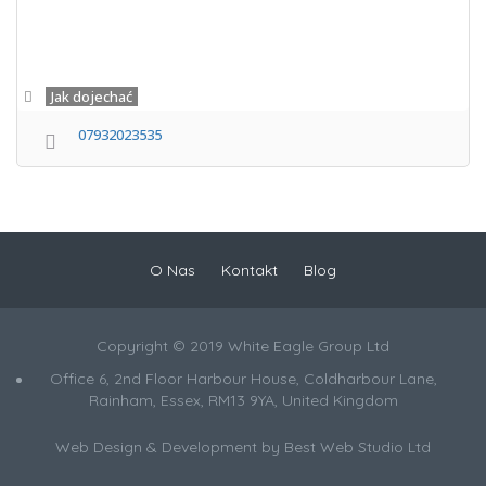
Jak dojechać
07932023535
O Nas
Kontakt
Blog
Copyright © 2019 White Eagle Group Ltd
Office 6, 2nd Floor Harbour House, Coldharbour Lane,
Rainham, Essex, RM13 9YA, United Kingdom
Web Design & Development by
Best Web Studio Ltd