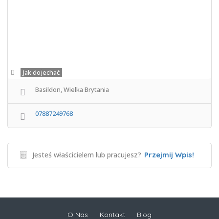
Jak dojechać
Basildon, Wielka Brytania
07887249768
Jesteś właścicielem lub pracujesz?
Przejmij Wpis!
O Nas
Kontakt
Blog