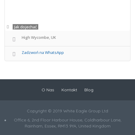
Jak dojechać
High Wycombe, UK
Zadzwoń na WhatsApp
O Nas
Kontakt
Blog
Copyright © 2019 White Eagle Group Ltd
Office 6, 2nd Floor Harbour House, Coldharbour Lane,
Rainham, Essex, RM13 9YA, United Kingdom