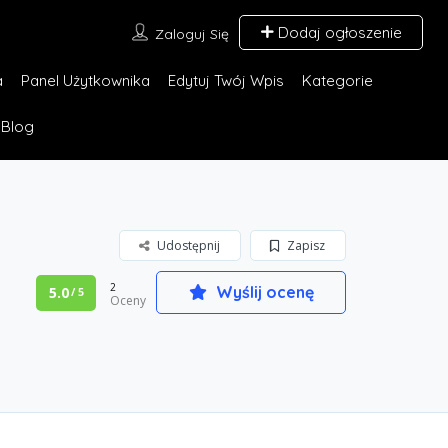
Dodaj ogłoszenie
Zaloguj Się
a
Panel Użytkownika
Edytuj Twój Wpis
Kategorie
Blog
Udostępnij
Zapisz
2
Wyślij ocenę
5.0
/ 5
Oceny