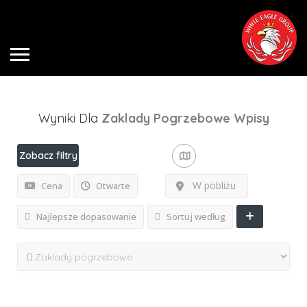
Wyniki Dla
Zaklady Pogrzebowe
Wpisy
Zobacz filtry
W pobliżu
Cena
Otwarte
Najlepsze dopasowanie
Sortuj według