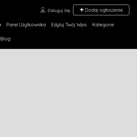
Dodaj ogłoszenie
Zaloguj Się
a
Panel Użytkownika
Edytuj Twój Wpis
Kategorie
Blog