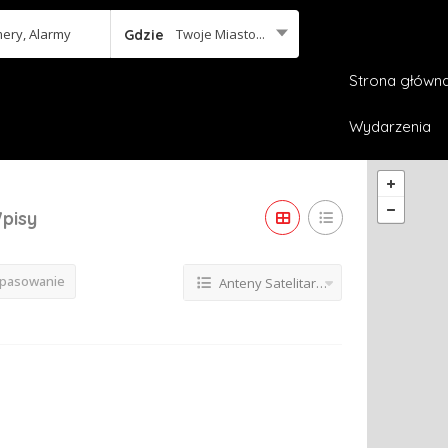
Twoje Miasto...
Gdzie
Strona główn
Wydarzenia
pisy
opasowanie
Anteny Satelitarne, Kamery, Alarmy