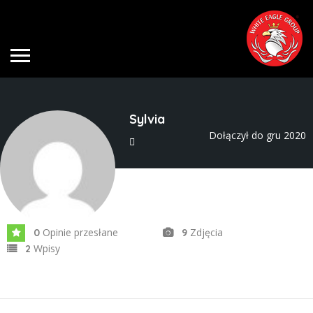
Sylvia
Dołączył do gru 2020
Opinie przesłane
Zdjęcia
0
9
Wpisy
2